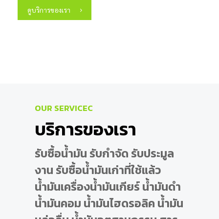
ดูบริการของเรา
OUR SERVICEC
บริการของเรา
รับซื้อ​น้ำมัน​ รับกำจัด​ รับประมูล​
งาน รับซื้อ​น้ำมัน​เก่า​ที่​ใช้แล้ว​
น้ำมัน​เครื่อง​น้ำมัน​เกียร์ ​น้ำมัน​ดำ​
น้ำมัน​คอม​ น้ำมัน​ไฮดรอลิ​ค ​น้ำมัน