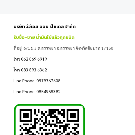
บริษัท​ วีวีเอส ออย รีไซเคิล จำกัด
รับซื้อ-ขาย น้ำมันใช้แล้วทุกชนิด
ที่อยู่: 6/1​ ม.3​ ต.สรรพยา​ อ.สรรพยา​ จังหวัด​ชัยนาท​ ​17150​
โทร 062 869 6919
โทร 083 893 6362
Line Phone: 0979767608
Line Phone: 0954959392