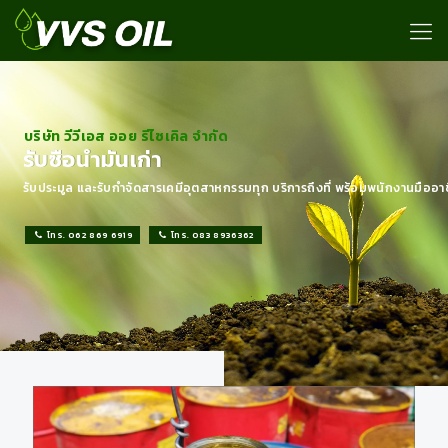
บริษัท​ วีวีเอส ออย รีไซเคิล จำกัด
รับซื้อน้ำมัน​เก่า
รับประมูล และรับกำจัดสารเคมีอุตสาหกรรมทุก บริการถึงที่ พร้อมพนักงานมืออา
โทร. 062 869 6919
โทร. 083 8936362